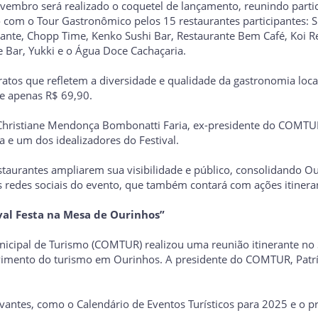
vembro será realizado o coquetel de lançamento, reunindo partici
 com o Tour Gastronômico pelos 15 restaurantes participantes: Si
nte, Chopp Time, Kenko Sushi Bar, Restaurante Bem Café, Koi Rest
e Bar, Yukki e o Água Doce Cachaçaria.
pratos que refletem a diversidade e qualidade da gastronomia lo
de apenas R$ 69,90.
ristiane Mendonça Bombonatti Faria, ex-presidente do COMTUR 
a e um dos idealizadores do Festival.
staurantes ampliarem sua visibilidade e público, consolidando 
s redes sociais do evento, que também contará com ações itinera
al Festa na Mesa de Ourinhos”
nicipal de Turismo (COMTUR) realizou uma reunião itinerante no
lvimento do turismo em Ourinhos. A presidente do COMTUR, Patrí
vantes, como o Calendário de Eventos Turísticos para 2025 e o p