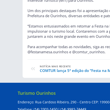
Interesse Turístico (MIT) para Ourinhos.
Um dos principais destaques foi a apresentação
Prefeitura de Ourinhos, diversas entidades e pa
“Estamos entusiasmados em retomar a Festa na 
impulsionar o turismo local. Contaremos com a 
juntarem a nós neste grande evento em Ourinhos”
Para acompanhar todas as novidades, siga as red
@festanamesa.ourinhos
e
@comtur_ourinhos
.
NOTÍCIA MAIS RECENTE
COMTUR lança 5ª edição do “Festa na 
Turismo Ourinhos
Endereço: Rua Cardoso Ribeiro, 290 - Centro CEP: 19900
Telefone:
(14) 3302-1450
|
(14) 9982-74449