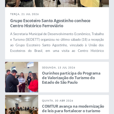
TERÇA, 21 JUL 2026
Grupo Escoteiro Santo Agostinho conhece
Centro Histórico Ferroviário
A Secretaria Municipal de Desenvolvimento Econômico, Trabalho
e Turismo (SEDETT) organizou no último sábado (18) a recepção
ao Grupo Escoteiro Santo Agostinho, vinculado à União dos
Escoteiros do Brasil, em uma visita ao Centro Histórico
Ferroviário de Ourinhos. A atividade integrou a “Jornada Urbana –
Descobrindo a História de Ourinhos”, iniciativa do grupo
escoteiro voltada aos jovens dos Ramos Escoteiro e Sênior para...
SEGUNDA, 13 JUL 2026
Ourinhos participa do Programa
de Valorização do Turismo do
Estado de São Paulo
QUINTA, 30 ABR 2026
COMTUR avança na modernização
de leis para fortalecer o turismo