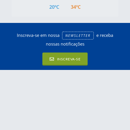
20ºC
34ºC
Inscreva-se em nossa
e receba
NEWSLETTER
nossas notificações
INSCREVA-SE