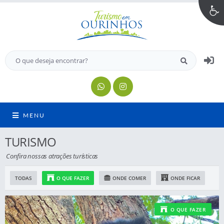
MENU
TURISMO
Confira nossas atrações turísticas
TODAS
O QUE FAZER
ONDE COMER
ONDE FICAR
O QUE FAZER